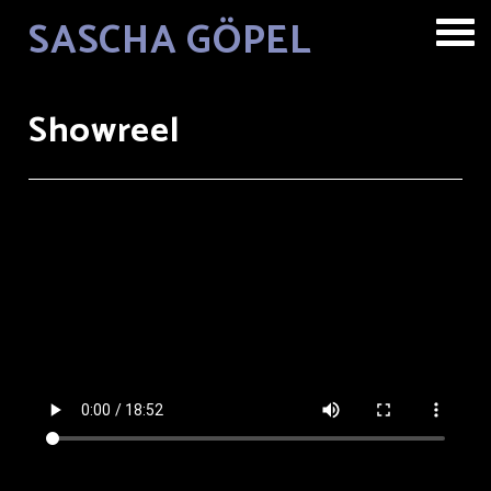
SASCHA GÖPEL
FILM
FOTOS
VIDEOS
Showreel
BIO
KONTAKT